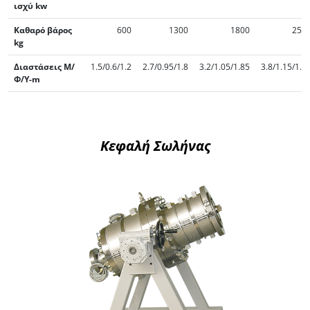
ισχύ kw
Καθαρό βάρος
600
1300
1800
250
kg
Διαστάσεις Μ/
1.5/0.6/1.2
2.7/0.95/1.8
3.2/1.05/1.85
3.8/1.15/1.9
Φ/Υ-m
Κεφαλή Σωλήνας