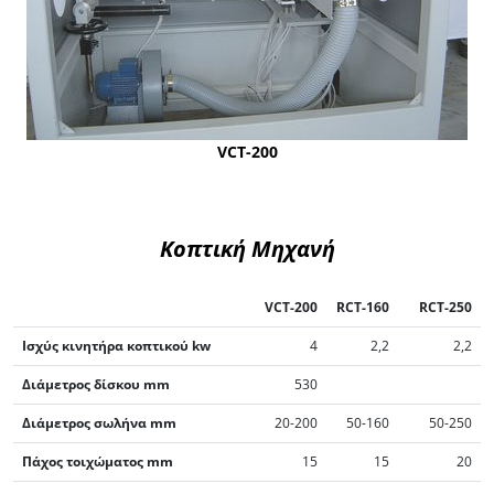
VCT-200
Κοπτική Μηχανή
VCT-200
RCT-160
RCT-250
Ισχύς κινητήρα κοπτικού kw
4
2,2
2,2
Διάμετρος δίσκου mm
530
Διάμετρος σωλήνα mm
20-200
50-160
50-250
Πάχος τοιχώματος mm
15
15
20