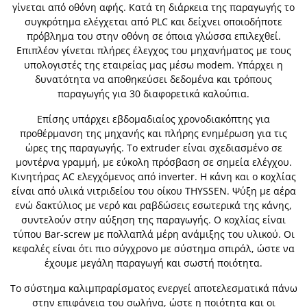
γίνεται από οθόνη αφής. Κατά τη διάρκεια της παραγωγής το
συγκρότημα ελέγχεται από PLC και δείχνει οποιοδήποτε
πρόβλημα του στην οθόνη σε όποια γλώσσα επιλεχθεί.
Επιπλέον γίνεται πλήρες έλεγχος του μηχανήματος με τους
υπολογιστές της εταιρείας μας μέσω modem. Υπάρχει η
δυνατότητα να αποθηκεύσει δεδομένα και τρόπους
παραγωγής για 30 διαφορετικά καλούπια.
Επίσης υπάρχει εβδομαδιαίος χρονοδιακόπτης για
προθέρμανση της μηχανής και πλήρης ενημέρωση για τις
ώρες της παραγωγής. Το extruder είναι σχεδιασμένο σε
μοντέρνα γραμμή, με εύκολη πρόσβαση σε σημεία ελέγχου.
Κινητήρας AC ελεγχόμενος από inverter. Η κάνη και ο κοχλίας
είναι από υλικά νιτριδείου του οίκου THYSSEN. Ψύξη με αέρα
ενώ δακτύλιος με νερό και ραβδώσεις εσωτερικά της κάνης,
συντελούν στην αύξηση της παραγωγής. Ο κοχλίας είναι
τύπου Bar-screw με πολλαπλά μέρη ανάμιξης του υλικού. Οι
κεφαλές είναι ότι πιο σύγχρονο με σύστημα σπιράλ, ώστε να
έχουμε μεγάλη παραγωγή και σωστή ποιότητα.
Το σύστημα καλιμπραρίσματος ενεργεί αποτελεσματικά πάνω
στην επιφάνεια του σωλήνα, ώστε η ποιότητα και οι