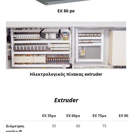
EX 80 pe
Ηλεκτρολογικός πίνακας extruder
Extruder
ΕΧ 35pe
ΕΧ 60pe
ΕΧ 75pe
ΕΧ 90p
Διάμετρος
35
60
75
9
κοχλία Φ