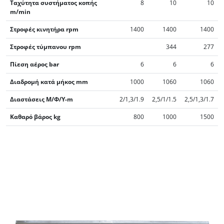
Ταχύτητα συστήματος κοπής
8
10
10
m/min
Στροφές κινητήρα rpm
1400
1400
1400
Στροφές τύμπανου rpm
344
277
Πίεση αέρος bar
6
6
6
Διαδρομή κατά μήκος mm
1000
1060
1060
Διαστάσεις Μ/Φ/Υ-m
2/1,3/1.9
2,5/1/1.5
2,5/1,3/1.7
Καθαρό βάρος kg
800
1000
1500