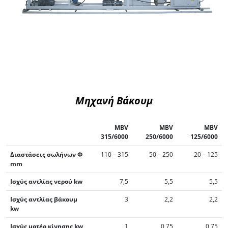
Μηχανή Βάκουμ
MBV
MBV
MBV
315/6000
250/6000
125/6000
Διαστάσεις σωλήνων Φ
110 – 315
50 – 250
20 – 125
mm
Ισχύς αντλίας νερού kw
7,5
5,5
5,5
Ισχύς αντλίας βάκουμ
3
2,2
2,2
kw
Ισχύς μοτέρ κίνησης kw
1
0,75
0,75