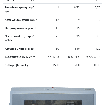
Εγκαθιστώμενη ισχύ
1
0,75
0,75
kw
Κενό λειτουργίας m3/h
12
9
9
Θερμοκρασία νερού oC
15
15
15
Πίεση αντλίας νερού
25
25
25
m3/h
Αριθμός μπεκ pieces
160
140
120
Διαστάσεις Μ/ Φ /Υ m
6,5/1/1,5
6,5/1/1,5
6,5/0,7/1,3
Καθαρό βάρος kg
1500
1200
1000