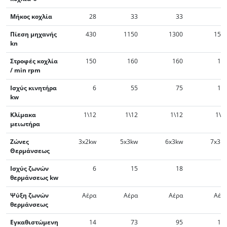
Μήκος κοχλία
28
33
33
3
Πίεση μηχανής
430
1150
1300
150
kn
Στροφές κοχλία
150
160
160
16
/ min rpm
Ισχύς κινητήρα
6
55
75
15
kw
Κλίμακα
1\12
1\12
1\12
1\1
μειωτήρα
Ζώνες
3x2kw
5x3kw
6x3kw
7x3k
Θερμάνσεως
Ισχύς ζωνών
6
15
18
2
θερμάνσεως kw
Ψύξη ζωνών
Αέρα
Αέρα
Αέρα
Αέρ
θερμάνσεως
Εγκαθιστώμενη
14
73
95
17